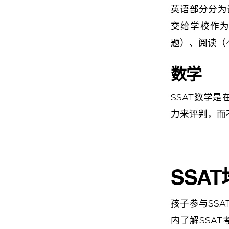
英语部分分为
交给学校作为
题）、阅读（4
数学
SSAT数学是在
力来评判，而
SSAT
孩子参与SS
内了解SSA