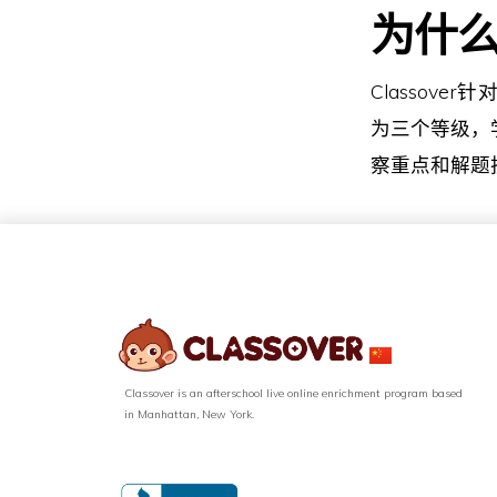
为什么
Classove
为三个等级，
察重点和解题技巧
Classover is an afterschool live online enrichment program based
in Manhattan, New York.