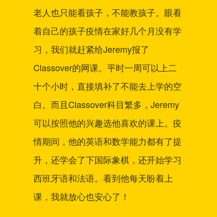
老人也只能看孩子，不能教孩子。眼看
给他
着自己的孩子疫情在家好几个月没有学
网
习，我们就赶紧给Jeremy报了
兴
Classover的网课。平时一周可以上二
不
十个小时，直接填补了不能去上学的空
的
白。而且Classover科目繁多，Jeremy
水
可以按照他的兴趣选他喜欢的课上。疫
样
情期间，他的英语和数学能力都有了提
很
升，还学会了下国际象棋，还开始学习
1
西班牙语和法语。看到他每天盼着上
Au
课，我就放心也安心了！