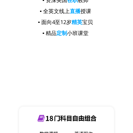
▪
资深
美国
在职
教师
▪ 全英文线上
直播
授课
▪ 面向4至12岁
精英
宝贝
▪ 精品
定制
小班课堂