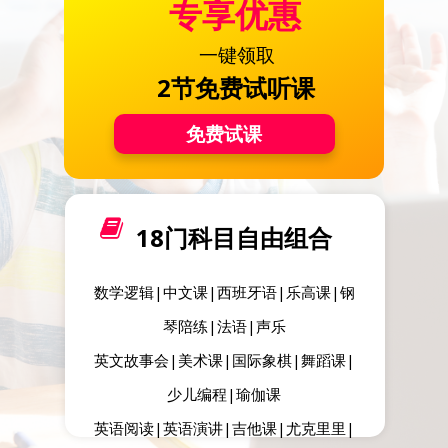
专享优惠
一键领取
2节免费试听课
免费试课
18门科目自由组合
数学逻辑|中文课|西班牙语|乐高课|钢
琴陪练|法语|声乐
英文故事会|美术课|国际象棋|舞蹈课|
少儿编程|瑜伽课
英语阅读|英语演讲|吉他课|尤克里里|