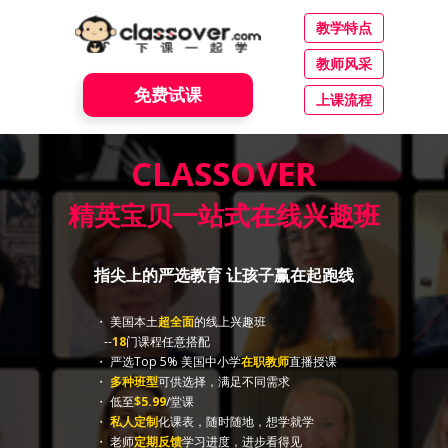
教学特点
教师风采
免费试课
上课流程
CLASSOVER
精英宝贝
一站式在线兴趣班
指尖上的严选教育 让孩子赢在起跑线
・ 美国本土
超全面
的线上兴趣班
--
18
门课程任意搭配
・ 严选Top 5% 美国中小学
在职教师
直播授课
・
多种班型
可供选择，满足不同需求
・ 低至
$5.99
/堂课
・
私人定制
化课表，随时随地，想学就学
・ 老师
定期反馈
学习进度，进步看得见