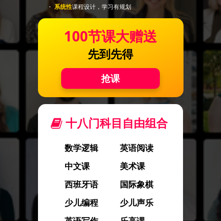
・
系统性
课程设计，学习有规划
100节课大赠送
先到先得
抢课
十八门科目自由组合
数学逻辑
英语阅读
中文课
美术课
西班牙语
国际象棋
少儿编程
少儿声乐
英语写作
乐高课