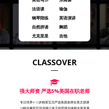
法语课
瑜伽
钢琴陪练
英语演讲
自然拼读
舞蹈
尤克里里
吉他
CLASSOVER
强大师资 严选5%美国在职老师
专注培养4-12岁精英宝贝严选美国老师全英文授课
18种兴趣班可供选择让孩子的思维与体能全面发展