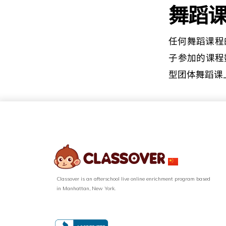
舞蹈
任何舞蹈课程
子参加的课程数
型团体舞蹈课上
Classover is an afterschool live online enrichment program based
in Manhattan, New York.