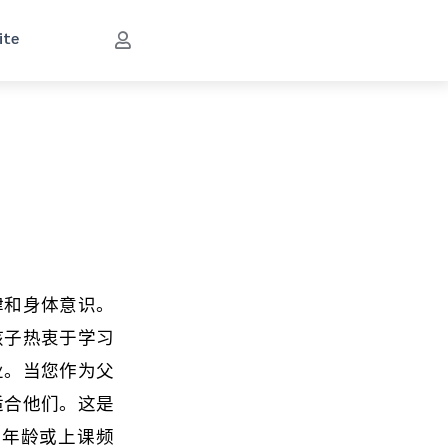
ite
律和身体意识。
孩子热衷于学习
业。当您作为父
适合他们。这是
的年龄或上课频