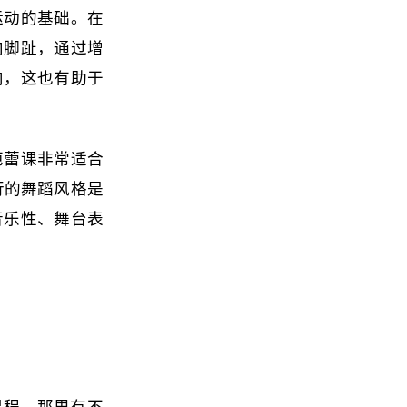
运动的基础。在
向脚趾，通过增
肉，这也有助于
芭蕾课非常适合
流行的舞蹈风格是
音乐性、舞台表
蹈课程，那里有不