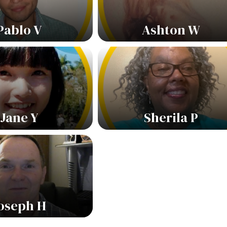
Pablo V
Ashton W
Jane Y
Sherila P
oseph H