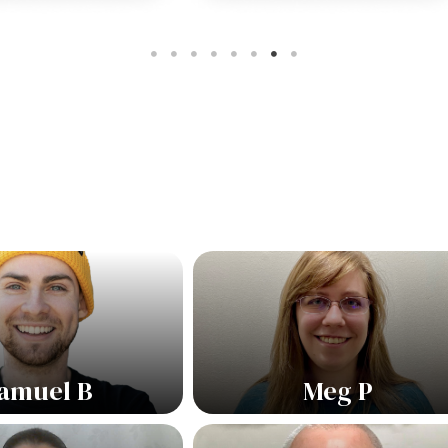
amuel B
Meg P