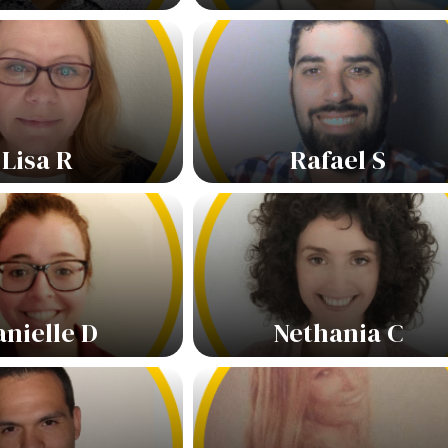
Lisa R
Rafael S
anielle D
Nethania C