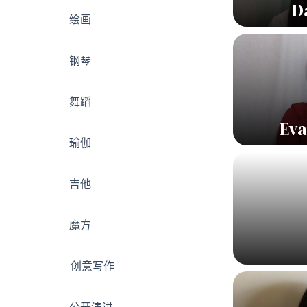
D
绘画
钢琴
舞蹈
Eva
瑜伽
吉他
魔方
创意写作