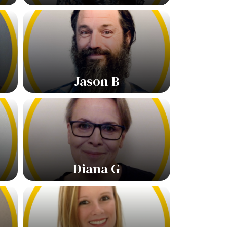
Jason B
Diana G