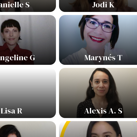
anielle S
Jodi K
ngeline G
Marynés T
Lisa R
Alexis A. S