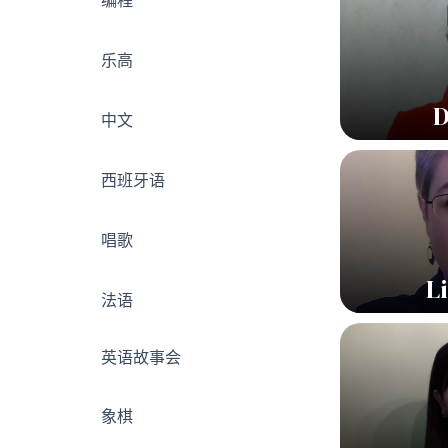
编程
乐高
D
中文
西班牙语
唱歌
L
法语
英语故事会
象棋