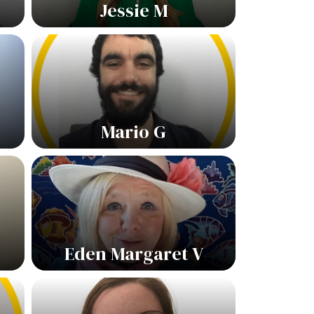
Jessie M
Mario G
Eden Margaret V