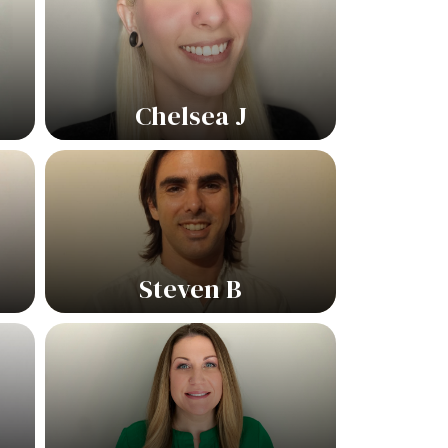
Chelsea J
Steven B