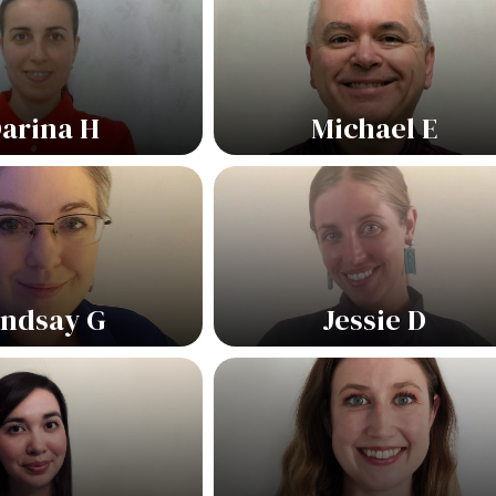
arina H
Michael E
indsay G
Jessie D