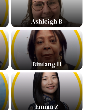
Ashleigh B
Bintang H
Emma Z