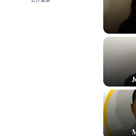
公开演讲
J
M