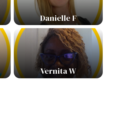
Danielle F
Vernita W