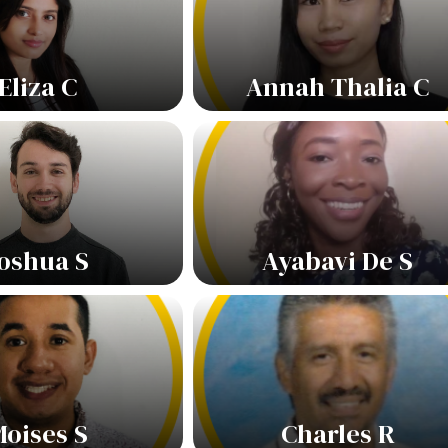
Eliza C
Annah Thalia C
oshua S
Ayabavi De S
oises S
Charles R