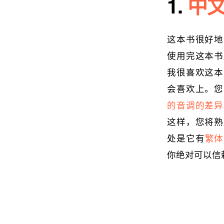
1.
中文
这本书很好地
使用完这本书
我很喜欢这本
会喜欢上。您
的音调的差异
这样，您将熟
处是它有
繁体
你绝对可以信