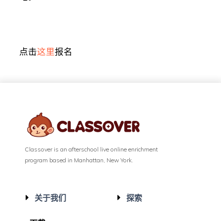
点击
这里
报名
Classover is an afterschool live online enrichment
program based in Manhattan, New York.
关于我们
探索