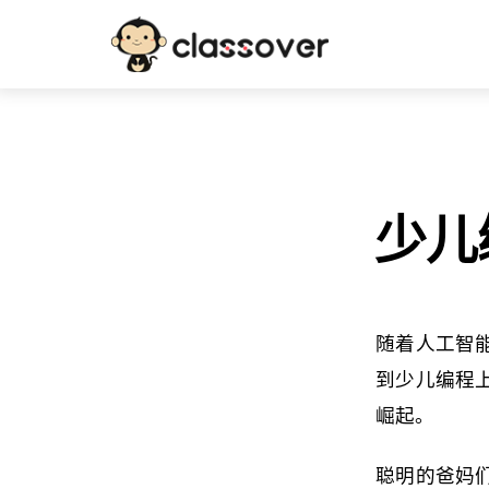
少儿
随着人工智
到少儿编程
崛起。
聪明的爸妈