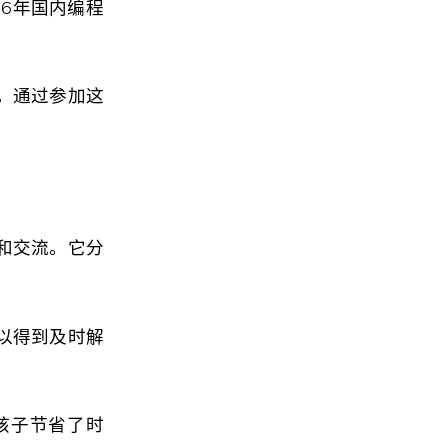
26年国内编程
。通过参加这
。
和交流。它分
以得到及时解
孩子节省了时