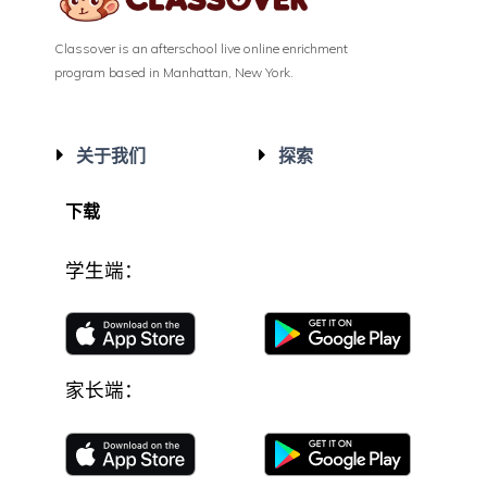
Classover is an afterschool live online enrichment
program based in Manhattan, New York.
关于我们
探索
下载
学生端：
家长端：