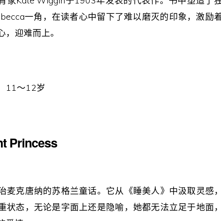
家Kate Wiggin于1903年发表的代表作。书中塑造
ebecca一角，在读者心中留下了难以磨灭的印象，激励
心，迎难而上。
11～12岁
ht Princess
治麦克唐纳的苏格兰童话。它从《睡美人》中汲取灵感
重状态，无论是字面上还是隐喻，她都无法立足于地面