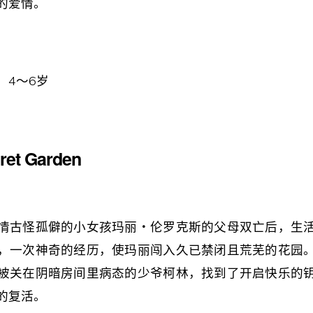
的爱情。
：4～6岁
cret Garden
情古怪孤僻的小女孩玛丽・伦罗克斯的父母双亡后，生
，一次神奇的经历，使玛丽闯入久已禁闭且荒芜的花园
被关在阴暗房间里病态的少爷柯林，找到了开启快乐的
的复活。