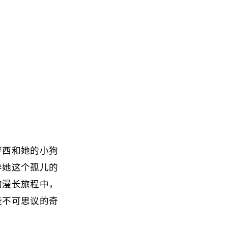
萝西和她的小狗
养她这个孤儿的
的漫长旅程中，
些不可思议的奇