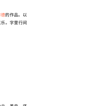
尔德
的作品。以
哀乐。字里行间