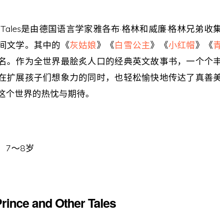
Fairy Tales是由德国语言学家雅各布·格林和威廉·格林兄
间文学。其中的《
灰姑娘
》《
白雪公主
》《
小红帽
》《
名。作为全世界最脍炙人口的经典英文故事书，一个个
在扩展孩子们想象力的同时，也轻松愉快地传达了真善
这个世界的热忱与期待。
：7～8岁
rince and Other Tales