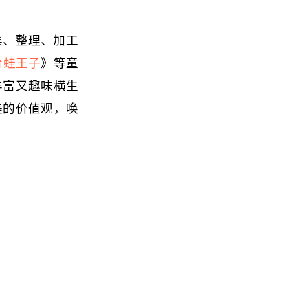
弟收集、整理、加工
青蛙王子
》等童
丰富又趣味横生
美的价值观，唤