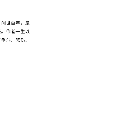
。问世百年，是
乐。作者一生以
有争斗、悲伤、