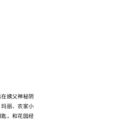
活在姨父神秘阴
。玛丽、农家小
钥匙，和花园经