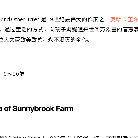
ce and Other Tales 是19世纪最伟大的作家之一
奥斯卡·王
，通过童话的方式，向孩子娓娓道来世间万象里的喜怒
位大文豪致美致善，永不泯灭的童心。
9～10岁
a of Sunnybrook Farm