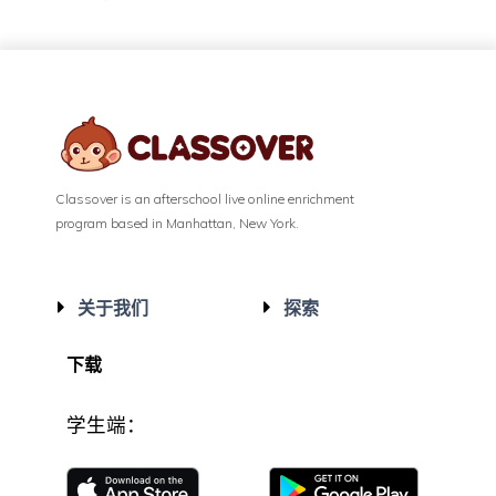
Classover is an afterschool live online enrichment
program based in Manhattan, New York.
关于我们
探索
下载
学生端：