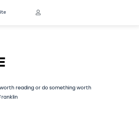
ite
作
 worth reading or do something worth
Franklin