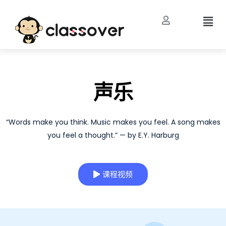
声乐
“Words make you think. Music makes you feel. A song makes
you feel a thought.” — by E.Y. Harburg
课程视频