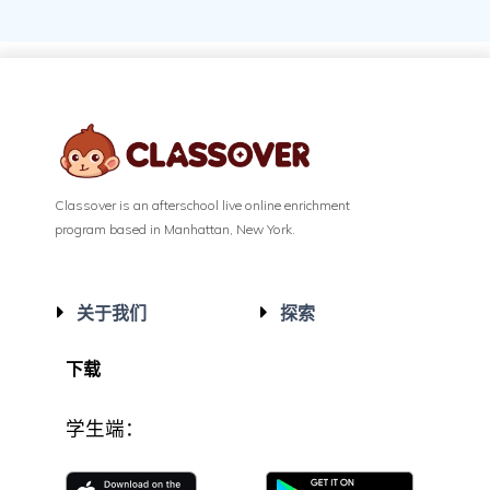
Classover is an afterschool live online enrichment
program based in Manhattan, New York.
关于我们
探索
下载
学生端：